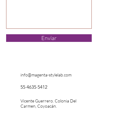
Enviar
info@magenta-stylelab.com
55·4635·5412
Vicente Guerrero. Colonia Del
Carmen, Coyoacán.