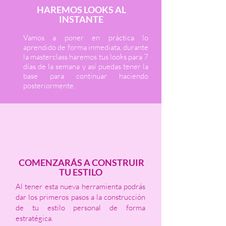
HAREMOS LOOKS AL
INSTANTE
Vamos a poner en práctica lo
aprendido de forma inmediata, durante
la masterclass haremos tus looks para 7
días de la semana y así puedas tener la
base para continuar haciendo
posteriormente.
COMENZARÁS A CONSTRUIR
TU ESTILO
Al tener esta nueva herramienta podrás
dar los primeros pasos a la construcción
de tu estilo personal de forma
estratégica.