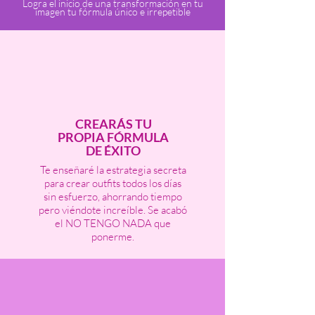
Logra el inicio de una transformación en tu
imagen tu fórmula único e irrepetible
CREARÁS TU
PROPIA FÓRMULA
DE ÉXITO
Te enseñaré la estrategia secreta
para crear outfits todos los días
sin esfuerzo, ahorrando tiempo
pero viéndote increíble. Se acabó
el NO TENGO NADA que
ponerme.